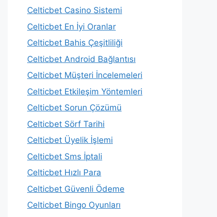
Celticbet Casino Sistemi
Celticbet En İyi Oranlar
Celticbet Bahis Çeşitliliği
Celticbet Android Bağlantısı
Celticbet Müşteri İncelemeleri
Celticbet Etkileşim Yöntemleri
Celticbet Sorun Çözümü
Celticbet Sörf Tarihi
Celticbet Üyelik İşlemi
Celticbet Sms İptali
Celticbet Hızlı Para
Celticbet Güvenli Ödeme
Celticbet Bingo Oyunları