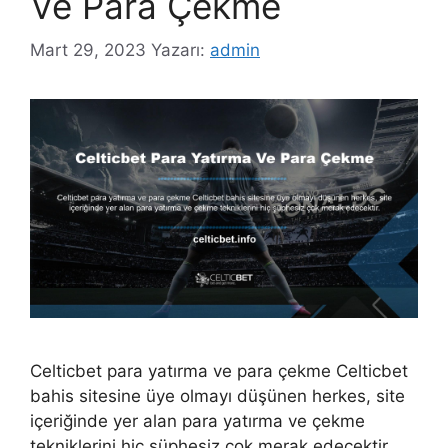
Ve Para Çekme
Mart 29, 2023
Yazarı:
admin
Celticbet para yatırma ve para çekme Celticbet
bahis sitesine üye olmayı düşünen herkes, site
içeriğinde yer alan para yatırma ve çekme
tekniklerini hiç şüphesiz çok merak edecektir.