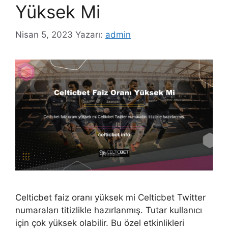
Yüksek Mi
Nisan 5, 2023
Yazarı:
admin
Celticbet faiz oranı yüksek mi Celticbet Twitter
numaraları titizlikle hazırlanmış. Tutar kullanıcı
için çok yüksek olabilir. Bu özel etkinlikleri