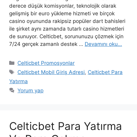
derece düşük komisyonlar, teknolojik olarak
gelişmiş bir euro yükleme hizmeti ve birçok
casino oyununda rakipsiz popüler dart bahisleri
ile şirket aynı zamanda tutarlı casino hizmetleri
de sunuyor. Celticbet, sorununuzu çözmek için
7/24 gerçek zamanlı destek …
Devamını oku…
Kategoriler
Celticbet Promosyonlar
Etiketler
Celticbet Mobil Giriş Adresi
,
Celticbet Para
Yatırma
Yorum yap
Celticbet Para Yatırma