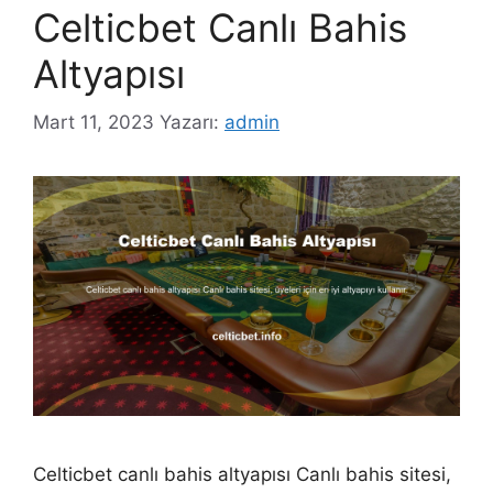
Celticbet Canlı Bahis
Altyapısı
Mart 11, 2023
Yazarı:
admin
Celticbet canlı bahis altyapısı Canlı bahis sitesi,