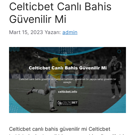
Celticbet Canlı Bahis
Güvenilir Mi
Mart 15, 2023
Yazarı:
admin
Celticbet canlı bahis güvenilir mi Celticbet