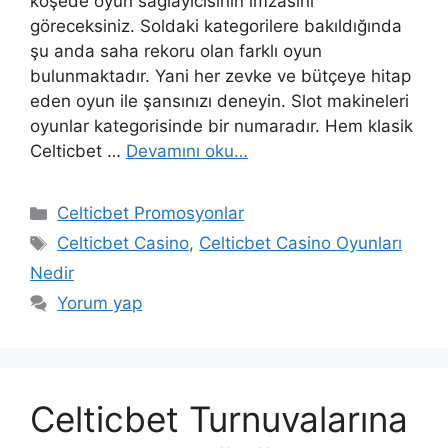
köşede oyun sağlayıcısının imzasını
göreceksiniz. Soldaki kategorilere bakıldığında
şu anda saha rekoru olan farklı oyun
bulunmaktadır. Yani her zevke ve bütçeye hitap
eden oyun ile şansınızı deneyin. Slot makineleri
oyunlar kategorisinde bir numaradır. Hem klasik
Celticbet …
Devamını oku…
Kategoriler
Celticbet Promosyonlar
Etiketler
Celticbet Casino
,
Celticbet Casino Oyunları
Nedir
Yorum yap
Celticbet Turnuvalarına