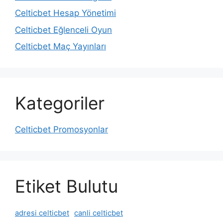
Celticbet Hesap Yönetimi
Celticbet Eğlenceli Oyun
Celticbet Maç Yayınları
Kategoriler
Celticbet Promosyonlar
Etiket Bulutu
adresi celticbet
canli celticbet