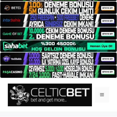
İçeriğe
atla
Menü