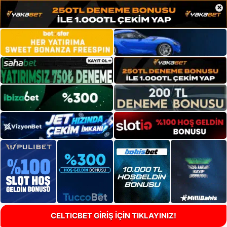
×
CELTICBET GİRİŞ İÇİN TIKLAYINIZ!