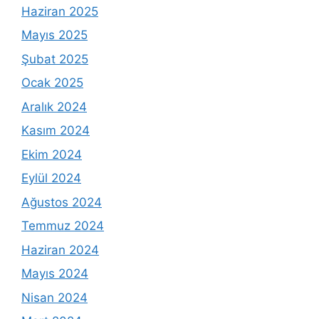
Haziran 2025
Mayıs 2025
Şubat 2025
Ocak 2025
Aralık 2024
Kasım 2024
Ekim 2024
Eylül 2024
Ağustos 2024
Temmuz 2024
Haziran 2024
Mayıs 2024
Nisan 2024