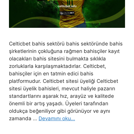
Celticbet bahis sektörü bahis sektöründe bahis
şirketlerinin çokluğuna rağmen bahisçiler kayıt
olacakları bahis sitesini bulmakta sıklıkla
zorluklarla karşılaşmaktadırlar. Celticbet,
bahisçiler için en tatmin edici bahis
platformudur. Celticbet sitesi üyeliği Celticbet
sitesi üyelik bahisleri, mevcut haliyle pazarın
standartlarını aşarak hız, arayüz ve kalitede
önemli bir artış yaşadı. Üyeleri tarafından
oldukça beğeniliyor gibi görünüyor ve aynı
zamanda …
Devamını oku…