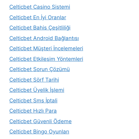
Celticbet Casino Sistemi
Celticbet En İyi Oranlar
Celticbet Bahis Çeşitliliği
Celticbet Android Bağlantısı
Celticbet Müşteri İncelemeleri
Celticbet Etkileşim Yöntemleri
Celticbet Sorun Çözümü
Celticbet Sörf Tarihi
Celticbet Üyelik İşlemi
Celticbet Sms İptali
Celticbet Hızlı Para
Celticbet Güvenli Ödeme
Celticbet Bingo Oyunları