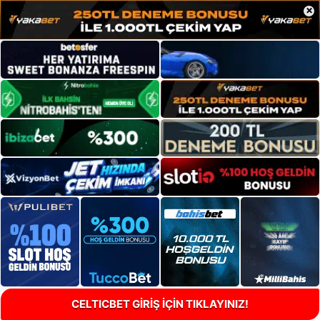
×
CELTICBET GİRİŞ İÇİN TIKLAYINIZ!