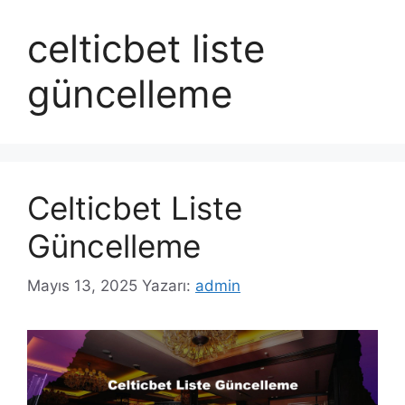
celticbet liste
güncelleme
Celticbet Liste
Güncelleme
Mayıs 13, 2025
Yazarı:
admin