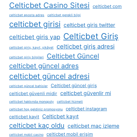
Celticbet Casino Sitesi
celticbet com
celticbet eposta adres
celticbet gerekli bilgi
celticbet girisi
celticbet giris twitter
Celticbet Giriş
celticbet giris yap
celticbet giriş adresi
celticbet giriş, kayıt, şikâyet
Celticbet Güncel
celticbet giriş bilgileri
celticbet güncel adres
celticbet güncel adresi
Celticbet güncel giriş
celticbet güncel bahisler
celticbet güvenlir mi
celticbet güvenli midir
celticbet hakkında monopoly
celticbet hizmeti
celticbet instagram
celticbet hoş geldiniz promosyonu
Celticbet kayıt
celticbet kayit
celticbet kaç oldu
celticbet maç izleme
celticbet mobil erişim
celticbet mobil casino