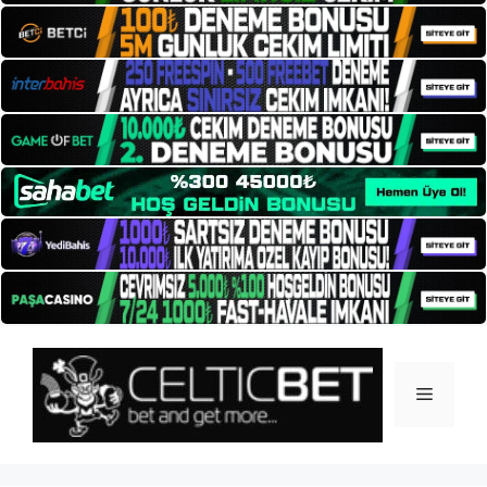
İçeriğe
atla
Menü