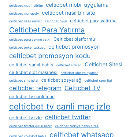
celticbet mobil uygulama
celticbet mobil sürüm
celticbet nasıl bir site
celticbet monopoly
celticbet para yatirma
celticbet nasıl erişilir
celticbet oyun
Celticbet Para Yatırma
Celticbet platformu
celticbet para çekme yetki
celticbet promosyon
celticbet poker tutkusu
celticbet promosyon kodu
Celticbet Sitesi
celticbet sanal bahis
celticbet siteleri
celticbet slot makinesi
celticbet slot ve oyunlar
celticbet sosyal ağ
celticbet sms i̇ptal
celticbet spor ligi
celticbet telegram
Celticbet TV
celticbet tv canli maç
celticbet tv canli maç izle
celticbet twitter
celticbet tv izle
celticbet twitter girişi nedir
celticbet türkiye bahis sitesi
celticbet whatsapp
celticbet voleybol bahis