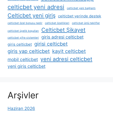
celticbet yeni adresi
celticbet yeni bağlantı
Celticbet yeni giriş
celticbet yerinde destek
celticbet özel bonusu nedir
celticbet özellikleri
celticbet ünlü teklifler
Celticbet Şikayet
celticbet üyelik koşulları
giris adresi celticbet
celticbet şifre sistemleri
girisi celticbet
giris celticbet
giris yap celticbet
kayit celticbet
yeni adresi celticbet
mobil celticbet
yeni giris celticbet
Arşivler
Haziran 2026