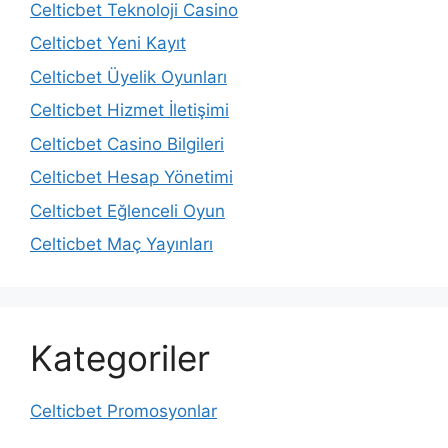
Celticbet Teknoloji Casino
Celticbet Yeni Kayıt
Celticbet Üyelik Oyunları
Celticbet Hizmet İletişimi
Celticbet Casino Bilgileri
Celticbet Hesap Yönetimi
Celticbet Eğlenceli Oyun
Celticbet Maç Yayınları
Kategoriler
Celticbet Promosyonlar