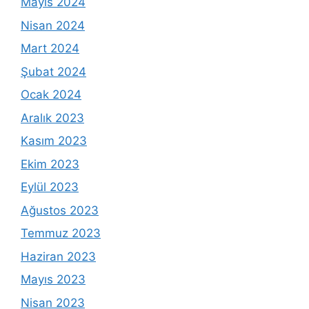
Mayıs 2024
Nisan 2024
Mart 2024
Şubat 2024
Ocak 2024
Aralık 2023
Kasım 2023
Ekim 2023
Eylül 2023
Ağustos 2023
Temmuz 2023
Haziran 2023
Mayıs 2023
Nisan 2023