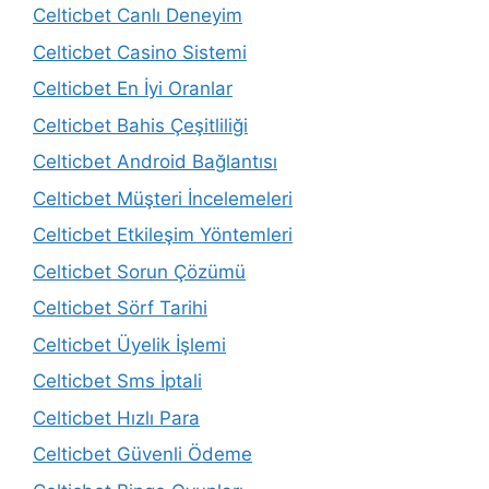
Celticbet Canlı Deneyim
Celticbet Casino Sistemi
Celticbet En İyi Oranlar
Celticbet Bahis Çeşitliliği
Celticbet Android Bağlantısı
Celticbet Müşteri İncelemeleri
Celticbet Etkileşim Yöntemleri
Celticbet Sorun Çözümü
Celticbet Sörf Tarihi
Celticbet Üyelik İşlemi
Celticbet Sms İptali
Celticbet Hızlı Para
Celticbet Güvenli Ödeme