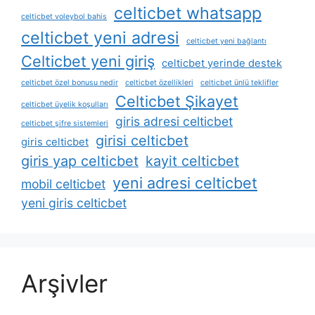
celticbet whatsapp
celticbet voleybol bahis
celticbet yeni adresi
celticbet yeni bağlantı
Celticbet yeni giriş
celticbet yerinde destek
celticbet özel bonusu nedir
celticbet özellikleri
celticbet ünlü teklifler
Celticbet Şikayet
celticbet üyelik koşulları
giris adresi celticbet
celticbet şifre sistemleri
girisi celticbet
giris celticbet
giris yap celticbet
kayit celticbet
yeni adresi celticbet
mobil celticbet
yeni giris celticbet
Arşivler