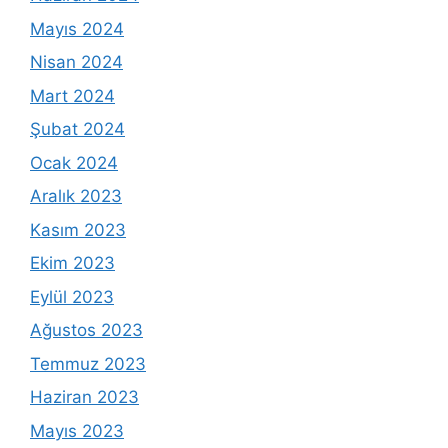
Mayıs 2024
Nisan 2024
Mart 2024
Şubat 2024
Ocak 2024
Aralık 2023
Kasım 2023
Ekim 2023
Eylül 2023
Ağustos 2023
Temmuz 2023
Haziran 2023
Mayıs 2023