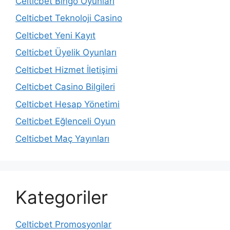
Celticbet Bingo Oyunları
Celticbet Teknoloji Casino
Celticbet Yeni Kayıt
Celticbet Üyelik Oyunları
Celticbet Hizmet İletişimi
Celticbet Casino Bilgileri
Celticbet Hesap Yönetimi
Celticbet Eğlenceli Oyun
Celticbet Maç Yayınları
Kategoriler
Celticbet Promosyonlar