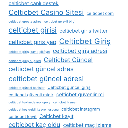
celticbet canlı destek
Celticbet Casino Sitesi
celticbet com
celticbet eposta adres
celticbet gerekli bilgi
celticbet girisi
celticbet giris twitter
Celticbet Giriş
celticbet giris yap
celticbet giriş adresi
celticbet giriş, kayıt, şikâyet
Celticbet Güncel
celticbet giriş bilgileri
celticbet güncel adres
celticbet güncel adresi
Celticbet güncel giriş
celticbet güncel bahisler
celticbet güvenlir mi
celticbet güvenli midir
celticbet hakkında monopoly
celticbet hizmeti
celticbet instagram
celticbet hoş geldiniz promosyonu
Celticbet kayıt
celticbet kayit
celticbet kaç oldu
celticbet maç izleme