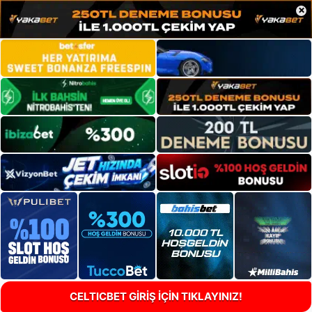
×
CELTICBET GİRİŞ İÇİN TIKLAYINIZ!