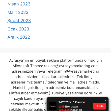
Nisan 2023
Mart 2023
Şubat 2023
Ocak 2023
Aralık 2022
Avrasya'nın en büyük reklam platformunda olmak için
Microsoft Teams:
reklam@avrasyamarketing.com
adresimizden veya Telegram: @Avrasyamarketing
adresimizden irtibat kurabilirsiniz. (Tek iletişim
adreslerimiz teams / telegram ve mail adresimizdir.
Harici hiçbir iletişim adresimiz bulunmamaktadır.
Lütfen itibar etmeyiniz.) Türkiye yasalarına göre 7258
sayılı kanun uyarınca yasa dışı bahis oynamanın
cezaları mevcuttur. Şu an bulunduğunuz site hiç bir
şekilde illegal bahis oyunları oynatmıyor ve oynamaya