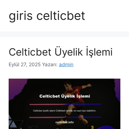
giris celticbet
Celticbet Üyelik İşlemi
Eylül 27, 2025
Yazarı:
admin