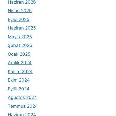
Haziran 2026
Nisan 2026
Eylül 2025
Haziran 2025
Mayıs 2025
Şubat 2025
Ocak 2025
Aralık 2024
Kasım 2024
Ekim 2024
Eylül 2024
Ağustos 2024
Temmuz 2024
Haziran 2024