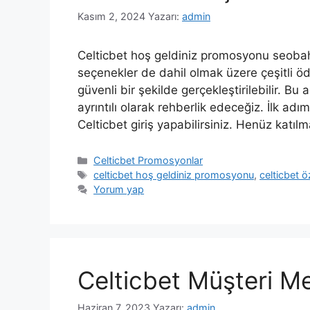
Kasım 2, 2024
Yazarı:
admin
Celticbet hoş geldiniz promosyonu seobahis
seçenekler de dahil olmak üzere çeşitli 
güvenli bir şekilde gerçekleştirilebilir. B
ayrıntılı olarak rehberlik edeceğiz. İlk ad
Celticbet giriş yapabilirsiniz. Henüz katı
Kategoriler
Celticbet Promosyonlar
Etiketler
celticbet hoş geldiniz promosyonu
,
celticbet 
Yorum yap
Celticbet Müşteri M
Haziran 7, 2023
Yazarı:
admin