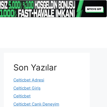
Son Yazılar
Celticbet Adresi
Celticbet Giriş
Celticbet
Celticbet Canlı Deneyim