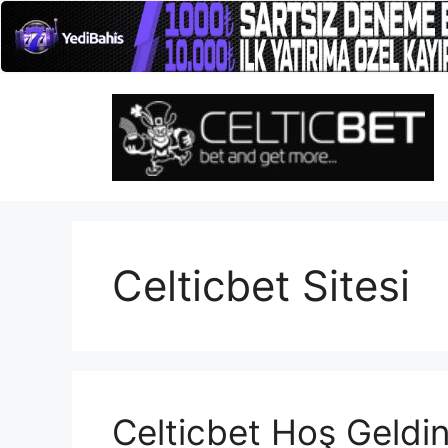
İçeriğe
atla
Celticbet Sitesi
Celticbet Hoş Geldi