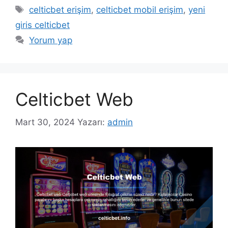
Etiketler
celticbet erişim
,
celticbet mobil erişim
,
yeni
giris celticbet
Yorum yap
Celticbet Web
Mart 30, 2024
Yazarı:
admin