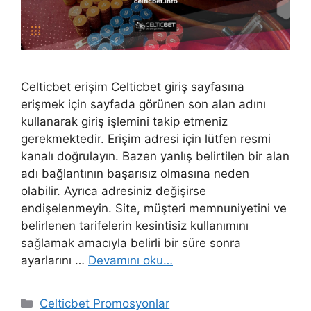
Celticbet erişim Celticbet giriş sayfasına
erişmek için sayfada görünen son alan adını
kullanarak giriş işlemini takip etmeniz
gerekmektedir. Erişim adresi için lütfen resmi
kanalı doğrulayın. Bazen yanlış belirtilen bir alan
adı bağlantının başarısız olmasına neden
olabilir. Ayrıca adresiniz değişirse
endişelenmeyin. Site, müşteri memnuniyetini ve
belirlenen tarifelerin kesintisiz kullanımını
sağlamak amacıyla belirli bir süre sonra
ayarlarını …
Devamını oku…
Kategoriler
Celticbet Promosyonlar