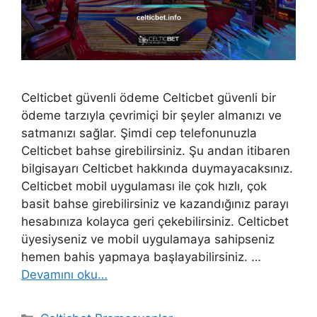
Celticbet güvenli ödeme Celticbet güvenli bir
ödeme tarzıyla çevrimiçi bir şeyler almanızı ve
satmanızı sağlar. Şimdi cep telefonunuzla
Celticbet bahse girebilirsiniz. Şu andan itibaren
bilgisayarı Celticbet hakkında duymayacaksınız.
Celticbet mobil uygulaması ile çok hızlı, çok
basit bahse girebilirsiniz ve kazandığınız parayı
hesabınıza kolayca geri çekebilirsiniz. Celticbet
üyesiyseniz ve mobil uygulamaya sahipseniz
hemen bahis yapmaya başlayabilirsiniz. …
Devamını oku…
Kategoriler