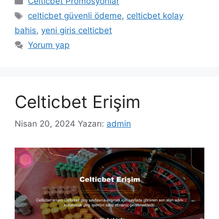
Celticbet Promosyonlar
Etiketler
celticbet güvenli ödeme
,
celticbet kolay
bahis
,
yeni giris celticbet
Yorum yap
Celticbet Erişim
Nisan 20, 2024
Yazarı:
admin