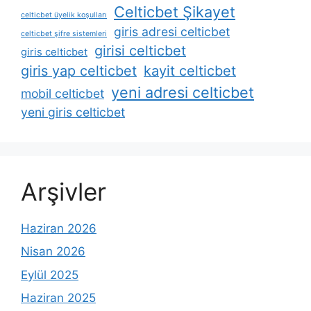
Celticbet Şikayet
celticbet üyelik koşulları
giris adresi celticbet
celticbet şifre sistemleri
girisi celticbet
giris celticbet
giris yap celticbet
kayit celticbet
yeni adresi celticbet
mobil celticbet
yeni giris celticbet
Arşivler
Haziran 2026
Nisan 2026
Eylül 2025
Haziran 2025