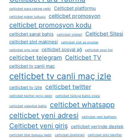
Celticbet platformu
celticbet para çekme yetki
celticbet promosyon
celticbet poker tutkusu
celticbet promosyon kodu
Celticbet Sitesi
celticbet sanal bahis
celticbet siteleri
celticbet slot makinesi
celticbet slot ve oyunlar
celticbet sosyal ağ
celticbet sms i̇ptal
celticbet spor ligi
celticbet telegram
Celticbet TV
celticbet tv canli maç
celticbet tv canli maç izle
celticbet twitter
celticbet tv izle
celticbet twitter girişi nedir
celticbet türkiye bahis sitesi
celticbet whatsapp
celticbet voleybol bahis
celticbet yeni adresi
celticbet yeni bağlantı
Celticbet yeni giriş
celticbet yerinde destek
celticbet özel bonusu nedir
celticbet özellikleri
celticbet ünlü teklifler