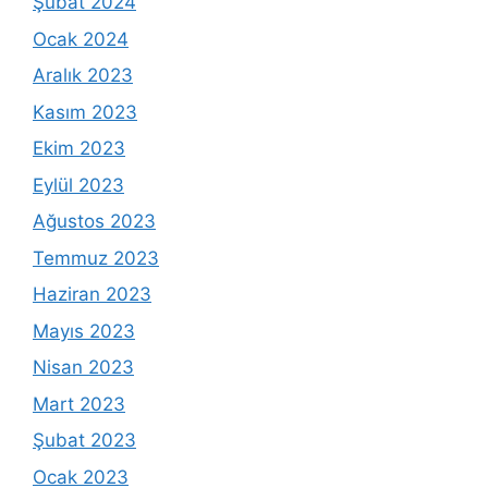
Şubat 2024
Ocak 2024
Aralık 2023
Kasım 2023
Ekim 2023
Eylül 2023
Ağustos 2023
Temmuz 2023
Haziran 2023
Mayıs 2023
Nisan 2023
Mart 2023
Şubat 2023
Ocak 2023