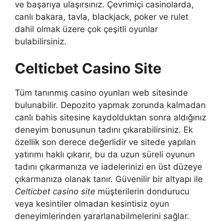
ve başarıya ulaşırsınız. Çevrimiçi casinolarda,
canlı bakara, tavla, blackjack, poker ve rulet
dahil olmak üzere çok çeşitli oyunlar
bulabilirsiniz.
Celticbet Casino Site
Tüm tanınmış casino oyunları web sitesinde
bulunabilir. Depozito yapmak zorunda kalmadan
canlı bahis sitesine kaydolduktan sonra aldığınız
deneyim bonusunun tadını çıkarabilirsiniz. Ek
özellik son derece değerlidir ve sitede yapılan
yatırımı haklı çıkarır, bu da uzun süreli oyunun
tadını çıkarmanıza ve iadelerinizi en üst düzeye
çıkarmanıza olanak tanır. Güvenilir bir altyapı ile
Celticbet casino site
müşterilerin dondurucu
veya kesintiler olmadan kesintisiz oyun
deneyimlerinden yararlanabilmelerini sağlar.