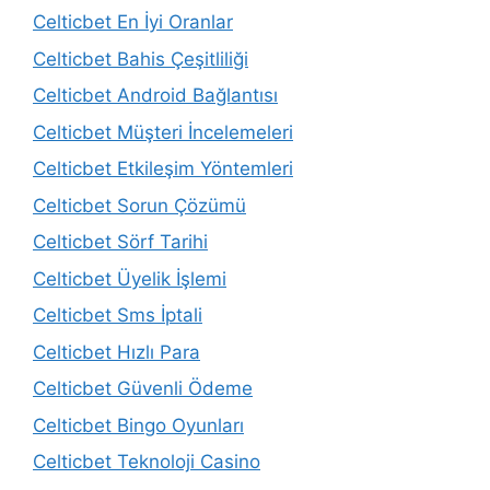
Celticbet En İyi Oranlar
Celticbet Bahis Çeşitliliği
Celticbet Android Bağlantısı
Celticbet Müşteri İncelemeleri
Celticbet Etkileşim Yöntemleri
Celticbet Sorun Çözümü
Celticbet Sörf Tarihi
Celticbet Üyelik İşlemi
Celticbet Sms İptali
Celticbet Hızlı Para
Celticbet Güvenli Ödeme
Celticbet Bingo Oyunları
Celticbet Teknoloji Casino