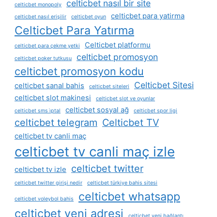
celticbet nasıl bir site
celticbet monopoly
celticbet para yatirma
celticbet nasıl erişilir
celticbet oyun
Celticbet Para Yatırma
Celticbet platformu
celticbet para çekme yetki
celticbet promosyon
celticbet poker tutkusu
celticbet promosyon kodu
Celticbet Sitesi
celticbet sanal bahis
celticbet siteleri
celticbet slot makinesi
celticbet slot ve oyunlar
celticbet sosyal ağ
celticbet sms i̇ptal
celticbet spor ligi
celticbet telegram
Celticbet TV
celticbet tv canli maç
celticbet tv canli maç izle
celticbet twitter
celticbet tv izle
celticbet twitter girişi nedir
celticbet türkiye bahis sitesi
celticbet whatsapp
celticbet voleybol bahis
celticbet yeni adresi
celticbet yeni bağlantı