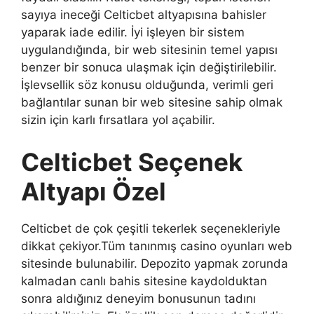
sayıya ineceği Celticbet altyapısına bahisler
yaparak iade edilir. İyi işleyen bir sistem
uygulandığında, bir web sitesinin temel yapısı
benzer bir sonuca ulaşmak için değiştirilebilir.
İşlevsellik söz konusu olduğunda, verimli geri
bağlantılar sunan bir web sitesine sahip olmak
sizin için karlı fırsatlara yol açabilir.
Celticbet Seçenek
Altyapı Özel
Celticbet de çok çeşitli tekerlek seçenekleriyle
dikkat çekiyor.Tüm tanınmış casino oyunları web
sitesinde bulunabilir. Depozito yapmak zorunda
kalmadan canlı bahis sitesine kaydolduktan
sonra aldığınız deneyim bonusunun tadını