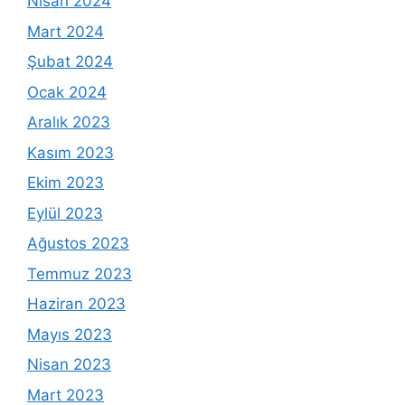
Nisan 2024
Mart 2024
Şubat 2024
Ocak 2024
Aralık 2023
Kasım 2023
Ekim 2023
Eylül 2023
Ağustos 2023
Temmuz 2023
Haziran 2023
Mayıs 2023
Nisan 2023
Mart 2023