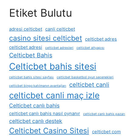
Etiket Bulutu
adresi celticbet
canli celticbet
casino sitesi celticbet
celticbet adres
celticbet adresi
celticbet adresleri
celticbet altyapısı
Celticbet Bahis
Celticbet bahis sitesi
celticbet bahis sitesi sayfası
celticbet basketbol oyun seçenekleri
celticbet canli
celticbet bingo katılmanın avantajları
celticbet canli maç izle
Celticbet canlı bahis
celticbet canlı bahis nasıl oynanır
celticbet canlı bahis pazarı
celticbet canlı destek
Celticbet Casino Sitesi
celticbet com