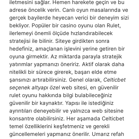
iletmesini sağlar. Hemen harekete geçin ve bu
adrese öncelik verin. Canlı oyun masalarında ve
gerçek bayilerde heyecan verici bir deneyim sizi
bekliyor. Popüler bir casino oyunu olan Rulet,
ilerlemeyi önemli ölçüde hızlandırabilecek
stratejisi ile bilinir. Siteye girdikten sonra
hedefiniz, amaçlanan işlevini yerine getiren bir
oyuna girmektir. Az miktarda parayla stratejik
yatırımlar yapmanızı öneririz. Aktif olarak daha
nitelikli bir sürece girerek, başarı elde etme
şansınızı artırabilirsiniz. Genel olarak,
Celticbet
seçenek altyapı özel
web sitesi, en güvenilir
rulet oyunu hakkında bilgi bulabileceğiniz
güvenilir bir kaynaktır. Yapısı ile istediğiniz
ayrıntıları deneyebilir ve yalnızca web sitesine
konsantre olabilirsiniz. Her aşamada Celticbet
temel özelliklerini keşfetmeniz ve gerekli
güncellemeleri yapmanız önerilir. Umarız refah