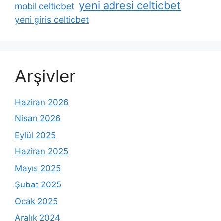
yeni adresi celticbet
mobil celticbet
yeni giris celticbet
Arşivler
Haziran 2026
Nisan 2026
Eylül 2025
Haziran 2025
Mayıs 2025
Şubat 2025
Ocak 2025
Aralık 2024