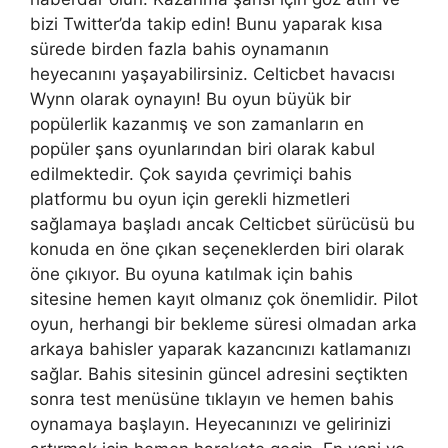
bizi Twitter’da takip edin! Bunu yaparak kısa
sürede birden fazla bahis oynamanın
heyecanını yaşayabilirsiniz. Celticbet havacısı
Wynn olarak oynayın! Bu oyun büyük bir
popülerlik kazanmış ve son zamanların en
popüler şans oyunlarından biri olarak kabul
edilmektedir. Çok sayıda çevrimiçi bahis
platformu bu oyun için gerekli hizmetleri
sağlamaya başladı ancak Celticbet sürücüsü bu
konuda en öne çıkan seçeneklerden biri olarak
öne çıkıyor. Bu oyuna katılmak için bahis
sitesine hemen kayıt olmanız çok önemlidir. Pilot
oyun, herhangi bir bekleme süresi olmadan arka
arkaya bahisler yaparak kazancınızı katlamanızı
sağlar. Bahis sitesinin güncel adresini seçtikten
sonra test menüsüne tıklayın ve hemen bahis
oynamaya başlayın. Heyecanınızı ve gelirinizi