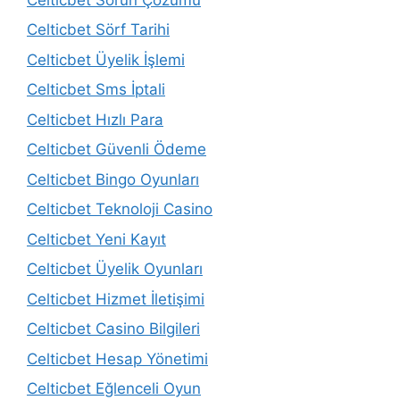
Celticbet Sörf Tarihi
Celticbet Üyelik İşlemi
Celticbet Sms İptali
Celticbet Hızlı Para
Celticbet Güvenli Ödeme
Celticbet Bingo Oyunları
Celticbet Teknoloji Casino
Celticbet Yeni Kayıt
Celticbet Üyelik Oyunları
Celticbet Hizmet İletişimi
Celticbet Casino Bilgileri
Celticbet Hesap Yönetimi
Celticbet Eğlenceli Oyun