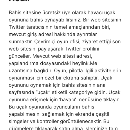
Bahis sitesine ücretsiz üye olarak havacı uçak
oyununa bahis oynayabilirsiniz. Bir web sitesinin
Twitter tanıtıcısının temel amaçlarından biri,
mevcut giriş adresi hakkında ayrıntılar
sunmaktır. Çevrimiçi oyun ofisi, ziyaret ettiği son
web sitesini paylaşarak Twitter profilini
günceller. Mevcut web sitesi adresi,
yapılandırma dosyasındaki heylink.Me
uzantısına bağlıdır. Oyun, pilotla ilgili aktivitelerin
oynanması için özel bir ekrana sahiptir. Uçak
oyununu oynamak için bahis sitesinin ana
sayfasında “uçak” etiketli kategoriye gidin. Uçak
oyununa erişmek için ‘havacı’ menüsüne tıklayın.
Bu uçak oyununda oyuncuların bahis
yapabilmesini sağlamak için ekranda çeşitli
simgeler ve kontroller görüntülenecektir. Bu
düğmelere tıklayarak satın alma işleminize tam