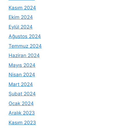
Kasım 2024
Ekim 2024
Eylül 2024
Ağustos 2024
Temmuz 2024
Haziran 2024
Mayıs 2024
Nisan 2024
Mart 2024
Şubat 2024
Ocak 2024
Aralık 2023
Kasım 2023