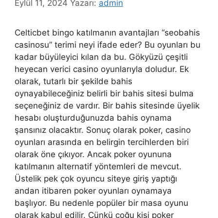
Eylül 11, 2024
Yazarı:
admin
Celticbet bingo katılmanın avantajları “seobahis
casinosu” terimi neyi ifade eder? Bu oyunları bu
kadar büyüleyici kılan da bu. Gökyüzü çeşitli
heyecan verici casino oyunlarıyla doludur. Ek
olarak, tutarlı bir şekilde bahis
oynayabileceğiniz belirli bir bahis sitesi bulma
seçeneğiniz de vardır. Bir bahis sitesinde üyelik
hesabı oluşturduğunuzda bahis oynama
şansınız olacaktır. Sonuç olarak poker, casino
oyunları arasında en belirgin tercihlerden biri
olarak öne çıkıyor. Ancak poker oyununa
katılmanın alternatif yöntemleri de mevcut.
Üstelik pek çok oyuncu siteye giriş yaptığı
andan itibaren poker oyunları oynamaya
başlıyor. Bu nedenle popüler bir masa oyunu
olarak kabul edilir. Çünkü çoğu kişi poker