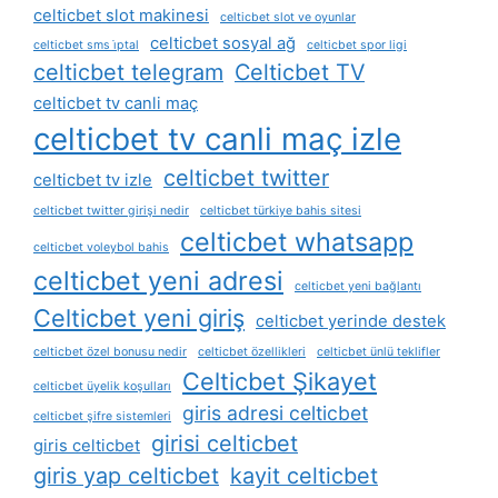
celticbet slot makinesi
celticbet slot ve oyunlar
celticbet sosyal ağ
celticbet sms i̇ptal
celticbet spor ligi
celticbet telegram
Celticbet TV
celticbet tv canli maç
celticbet tv canli maç izle
celticbet twitter
celticbet tv izle
celticbet twitter girişi nedir
celticbet türkiye bahis sitesi
celticbet whatsapp
celticbet voleybol bahis
celticbet yeni adresi
celticbet yeni bağlantı
Celticbet yeni giriş
celticbet yerinde destek
celticbet özel bonusu nedir
celticbet özellikleri
celticbet ünlü teklifler
Celticbet Şikayet
celticbet üyelik koşulları
giris adresi celticbet
celticbet şifre sistemleri
girisi celticbet
giris celticbet
giris yap celticbet
kayit celticbet