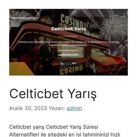
Celticbet Yarış
Aralık 30, 2023
Yazarı:
admin
Celticbet yarış Celticbet Yarış Süresi
Alternatifleri ile sitedeki en iyi tahmininizi hızlı