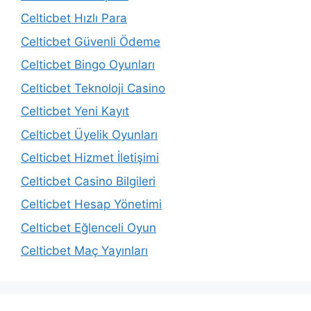
Celticbet Hızlı Para
Celticbet Güvenli Ödeme
Celticbet Bingo Oyunları
Celticbet Teknoloji Casino
Celticbet Yeni Kayıt
Celticbet Üyelik Oyunları
Celticbet Hizmet İletişimi
Celticbet Casino Bilgileri
Celticbet Hesap Yönetimi
Celticbet Eğlenceli Oyun
Celticbet Maç Yayınları