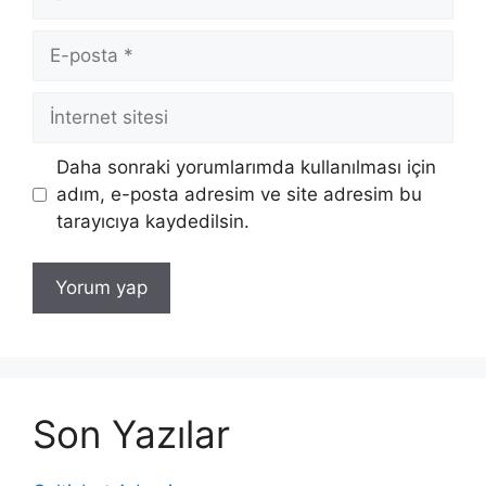
E-
posta
İnternet
sitesi
Daha sonraki yorumlarımda kullanılması için
adım, e-posta adresim ve site adresim bu
tarayıcıya kaydedilsin.
Son Yazılar