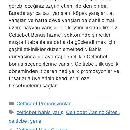
görebileceğiniz özgün etkinliklerden biridir.
Burada ayrıca tazı yarışları, köpek yarışları, at
yarışları ve hatta deve yarışları da dahil olmak
üzere hayvan yarışlarının keyfini çıkarabilirsiniz.
Celticbet Bonus hizmet sektöründe şirketler
müşteri tabanlarını daha da güçlendirmek için
çeşitli etkinlikler düzenlemektedir. Bahis
dünyasında bu avantaj genellikle Celticbet
bonus seçeneklerine yansır. Celticbet, ilk üyelik
döneminden itibaren hediyelik promosyonlar ve
fırsatlarla üyelerinin kendilerini özel
hissetmelerini sağlar.
Kategoriler
Celticbet Promosyonlar
Etiketler
celticbet bahis yarış
,
Celticbet Casino Sitesi
,
celticbet yarış
Celticbet Para Çekme