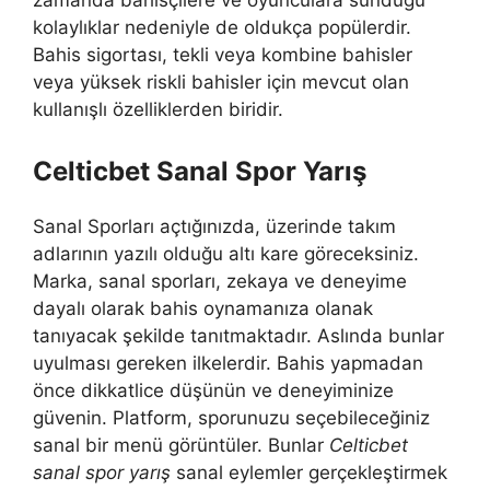
zamanda bahisçilere ve oyunculara sunduğu
kolaylıklar nedeniyle de oldukça popülerdir.
Bahis sigortası, tekli veya kombine bahisler
veya yüksek riskli bahisler için mevcut olan
kullanışlı özelliklerden biridir.
Celticbet Sanal Spor Yarış
Sanal Sporları açtığınızda, üzerinde takım
adlarının yazılı olduğu altı kare göreceksiniz.
Marka, sanal sporları, zekaya ve deneyime
dayalı olarak bahis oynamanıza olanak
tanıyacak şekilde tanıtmaktadır. Aslında bunlar
uyulması gereken ilkelerdir. Bahis yapmadan
önce dikkatlice düşünün ve deneyiminize
güvenin. Platform, sporunuzu seçebileceğiniz
sanal bir menü görüntüler. Bunlar
Celticbet
sanal spor yarış
sanal eylemler gerçekleştirmek