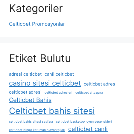
Kategoriler
Celticbet Promosyonlar
Etiket Bulutu
adresi celticbet
canli celticbet
casino sitesi celticbet
celticbet adres
celticbet adresi
celticbet adresleri
celticbet altyapısı
Celticbet Bahis
Celticbet bahis sitesi
celticbet bahis sitesi sayfası
celticbet basketbol oyun seçenekleri
celticbet canli
celticbet bingo katılmanın avantajları