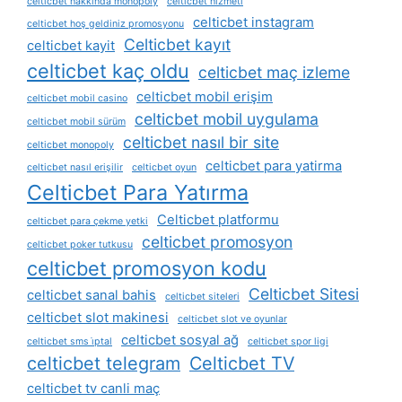
celticbet hakkında monopoly
celticbet hizmeti
celticbet instagram
celticbet hoş geldiniz promosyonu
Celticbet kayıt
celticbet kayit
celticbet kaç oldu
celticbet maç izleme
celticbet mobil erişim
celticbet mobil casino
celticbet mobil uygulama
celticbet mobil sürüm
celticbet nasıl bir site
celticbet monopoly
celticbet para yatirma
celticbet nasıl erişilir
celticbet oyun
Celticbet Para Yatırma
Celticbet platformu
celticbet para çekme yetki
celticbet promosyon
celticbet poker tutkusu
celticbet promosyon kodu
Celticbet Sitesi
celticbet sanal bahis
celticbet siteleri
celticbet slot makinesi
celticbet slot ve oyunlar
celticbet sosyal ağ
celticbet sms i̇ptal
celticbet spor ligi
celticbet telegram
Celticbet TV
celticbet tv canli maç