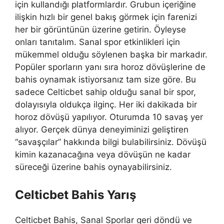
için kullandığı platformlardır. Grubun içeriğine
ilişkin hızlı bir genel bakış görmek için farenizi
her bir görüntünün üzerine getirin. Öyleyse
onları tanıtalım. Sanal spor etkinlikleri için
mükemmel olduğu söylenen başka bir markadır.
Popüler sporların yanı sıra horoz dövüşlerine de
bahis oynamak istiyorsanız tam size göre. Bu
sadece Celticbet sahip olduğu sanal bir spor,
dolayısıyla oldukça ilginç. Her iki dakikada bir
horoz dövüşü yapılıyor. Oturumda 10 savaş yer
alıyor. Gerçek dünya deneyiminizi geliştiren
“savaşçılar” hakkında bilgi bulabilirsiniz. Dövüşü
kimin kazanacağına veya dövüşün ne kadar
süreceği üzerine bahis oynayabilirsiniz.
Celticbet Bahis Yarış
Celticbet Bahis, Sanal Sporlar geri döndü ve