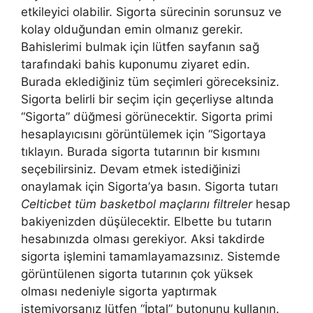
etkileyici olabilir. Sigorta sürecinin sorunsuz ve
kolay olduğundan emin olmanız gerekir.
Bahislerimi bulmak için lütfen sayfanın sağ
tarafındaki bahis kuponumu ziyaret edin.
Burada eklediğiniz tüm seçimleri göreceksiniz.
Sigorta belirli bir seçim için geçerliyse altında
“Sigorta” düğmesi görünecektir. Sigorta primi
hesaplayıcısını görüntülemek için “Sigortaya
tıklayın. Burada sigorta tutarının bir kısmını
seçebilirsiniz. Devam etmek istediğinizi
onaylamak için Sigorta’ya basın. Sigorta tutarı
Celticbet tüm basketbol maçlarını filtreler
hesap
bakiyenizden düşülecektir. Elbette bu tutarın
hesabınızda olması gerekiyor. Aksi takdirde
sigorta işlemini tamamlayamazsınız. Sistemde
görüntülenen sigorta tutarının çok yüksek
olması nedeniyle sigorta yaptırmak
istemiyorsanız lütfen “İptal” butonunu kullanın.