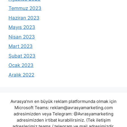
Temmuz 2023
Haziran 2023
Mayıs 2023
Nisan 2023
Mart 2023
Şubat 2023
Ocak 2023
Aralık 2022
Avrasya'nın en büyük reklam platformunda olmak için
Microsoft Teams:
reklam@avrasyamarketing.com
adresimizden veya Telegram: @Avrasyamarketing
adresimizden irtibat kurabilirsiniz. (Tek iletişim
adreslerimiz teams / telegram ve mail adresimizdir.