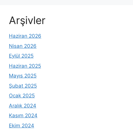
Arşivler
Haziran 2026
Nisan 2026
Eylül 2025
Haziran 2025
Mayıs 2025
Şubat 2025
Ocak 2025
Aralık 2024
Kasım 2024
Ekim 2024