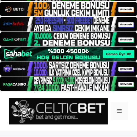
İçeriğe
atla
Menü