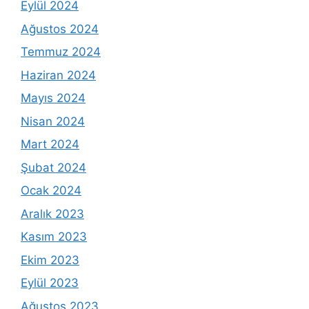
Eylül 2024
Ağustos 2024
Temmuz 2024
Haziran 2024
Mayıs 2024
Nisan 2024
Mart 2024
Şubat 2024
Ocak 2024
Aralık 2023
Kasım 2023
Ekim 2023
Eylül 2023
Ağustos 2023