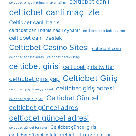
celticbet canli
celticbet bingo katılmanın avantajları
celticbet canli maç izle
Celticbet canlı bahis
celticbet canlı bahis nasıl oynanır
celticbet canlı bahis pazarı
celticbet canlı destek
Celticbet Casino Sitesi
celticbet com
celticbet eposta adres
celticbet gerekli bilgi
celticbet girisi
celticbet giris twitter
Celticbet Giriş
celticbet giris yap
celticbet giriş adresi
celticbet giriş, kayıt, şikâyet
Celticbet Güncel
celticbet giriş bilgileri
celticbet güncel adres
celticbet güncel adresi
Celticbet güncel giriş
celticbet güncel bahisler
celticbet güvenlir mi
celticbet güvenli midir