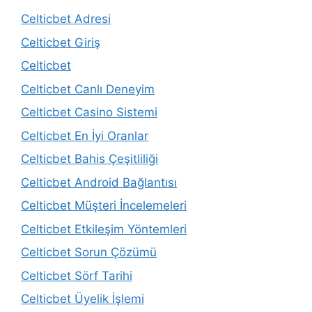
Celticbet Adresi
Celticbet Giriş
Celticbet
Celticbet Canlı Deneyim
Celticbet Casino Sistemi
Celticbet En İyi Oranlar
Celticbet Bahis Çeşitliliği
Celticbet Android Bağlantısı
Celticbet Müşteri İncelemeleri
Celticbet Etkileşim Yöntemleri
Celticbet Sorun Çözümü
Celticbet Sörf Tarihi
Celticbet Üyelik İşlemi