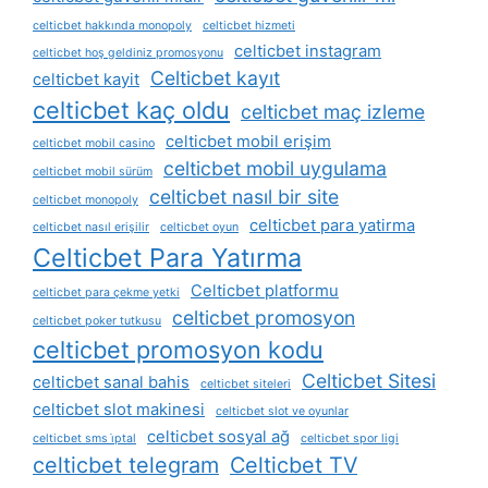
celticbet hakkında monopoly
celticbet hizmeti
celticbet instagram
celticbet hoş geldiniz promosyonu
Celticbet kayıt
celticbet kayit
celticbet kaç oldu
celticbet maç izleme
celticbet mobil erişim
celticbet mobil casino
celticbet mobil uygulama
celticbet mobil sürüm
celticbet nasıl bir site
celticbet monopoly
celticbet para yatirma
celticbet nasıl erişilir
celticbet oyun
Celticbet Para Yatırma
Celticbet platformu
celticbet para çekme yetki
celticbet promosyon
celticbet poker tutkusu
celticbet promosyon kodu
Celticbet Sitesi
celticbet sanal bahis
celticbet siteleri
celticbet slot makinesi
celticbet slot ve oyunlar
celticbet sosyal ağ
celticbet sms i̇ptal
celticbet spor ligi
celticbet telegram
Celticbet TV