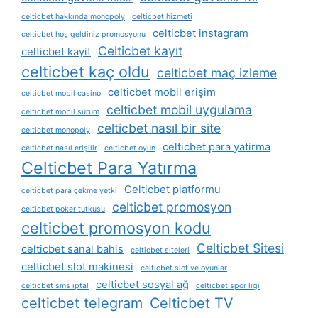
celticbet hakkında monopoly
celticbet hizmeti
celticbet instagram
celticbet hoş geldiniz promosyonu
Celticbet kayıt
celticbet kayit
celticbet kaç oldu
celticbet maç izleme
celticbet mobil erişim
celticbet mobil casino
celticbet mobil uygulama
celticbet mobil sürüm
celticbet nasıl bir site
celticbet monopoly
celticbet para yatirma
celticbet nasıl erişilir
celticbet oyun
Celticbet Para Yatırma
Celticbet platformu
celticbet para çekme yetki
celticbet promosyon
celticbet poker tutkusu
celticbet promosyon kodu
Celticbet Sitesi
celticbet sanal bahis
celticbet siteleri
celticbet slot makinesi
celticbet slot ve oyunlar
celticbet sosyal ağ
celticbet sms i̇ptal
celticbet spor ligi
celticbet telegram
Celticbet TV