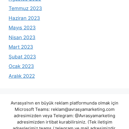
Temmuz 2023
Haziran 2023
Mayıs 2023
Nisan 2023
Mart 2023
Şubat 2023
Ocak 2023
Aralık 2022
Avrasya'nın en büyük reklam platformunda olmak için
Microsoft Teams:
reklam@avrasyamarketing.com
adresimizden veya Telegram: @Avrasyamarketing
adresimizden irtibat kurabilirsiniz. (Tek iletişim
adreslerimiz teams / telegram ve mail adresimizdir.