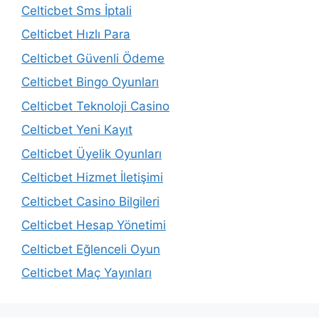
Celticbet Sms İptali
Celticbet Hızlı Para
Celticbet Güvenli Ödeme
Celticbet Bingo Oyunları
Celticbet Teknoloji Casino
Celticbet Yeni Kayıt
Celticbet Üyelik Oyunları
Celticbet Hizmet İletişimi
Celticbet Casino Bilgileri
Celticbet Hesap Yönetimi
Celticbet Eğlenceli Oyun
Celticbet Maç Yayınları