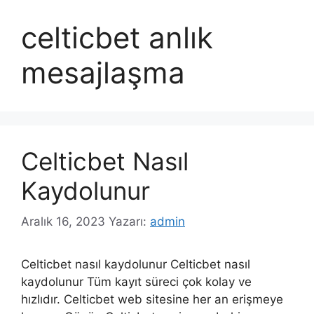
celticbet anlık
mesajlaşma
Celticbet Nasıl
Kaydolunur
Aralık 16, 2023
Yazarı:
admin
Celticbet nasıl kaydolunur Celticbet nasıl
kaydolunur Tüm kayıt süreci çok kolay ve
hızlıdır. Celticbet web sitesine her an erişmeye