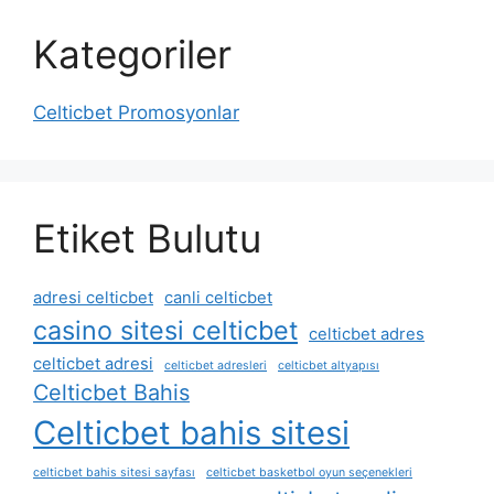
Kategoriler
Celticbet Promosyonlar
Etiket Bulutu
adresi celticbet
canli celticbet
casino sitesi celticbet
celticbet adres
celticbet adresi
celticbet adresleri
celticbet altyapısı
Celticbet Bahis
Celticbet bahis sitesi
celticbet bahis sitesi sayfası
celticbet basketbol oyun seçenekleri