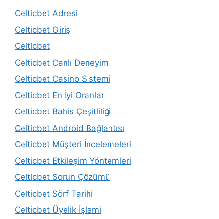
Celticbet Adresi
Celticbet Giriş
Celticbet
Celticbet Canlı Deneyim
Celticbet Casino Sistemi
Celticbet En İyi Oranlar
Celticbet Bahis Çeşitliliği
Celticbet Android Bağlantısı
Celticbet Müşteri İncelemeleri
Celticbet Etkileşim Yöntemleri
Celticbet Sorun Çözümü
Celticbet Sörf Tarihi
Celticbet Üyelik İşlemi