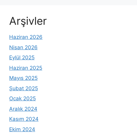
Arşivler
Haziran 2026
Nisan 2026
Eylül 2025
Haziran 2025
Mayıs 2025
Şubat 2025
Ocak 2025
Aralık 2024
Kasım 2024
Ekim 2024