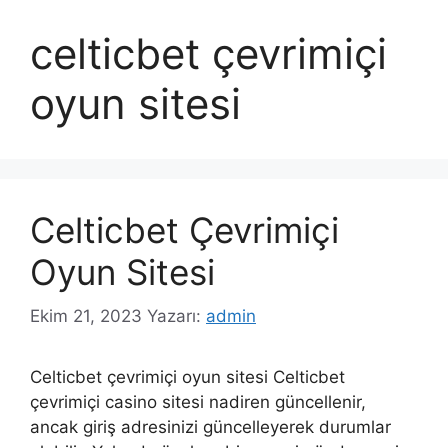
celticbet çevrimiçi
oyun sitesi
Celticbet Çevrimiçi
Oyun Sitesi
Ekim 21, 2023
Yazarı:
admin
Celticbet çevrimiçi oyun sitesi Celticbet
çevrimiçi casino sitesi nadiren güncellenir,
ancak giriş adresinizi güncelleyerek durumlar