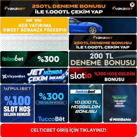
×
CELTICBET GİRİŞ İÇİN TIKLAYINIZ!