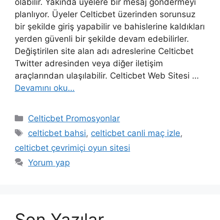
olabilir. Yakında üyelere bir mesaj göndermeyi
planlıyor. Üyeler Celticbet üzerinden sorunsuz
bir şekilde giriş yapabilir ve bahislerine kaldıkları
yerden güvenli bir şekilde devam edebilirler.
Değiştirilen site alan adı adreslerine Celticbet
Twitter adresinden veya diğer iletişim
araçlarından ulaşılabilir. Celticbet Web Sitesi …
Devamını oku…
Kategoriler
Celticbet Promosyonlar
Etiketler
celticbet bahsi
,
celticbet canli maç izle
,
celticbet çevrimiçi oyun sitesi
Yorum yap
Son Yazılar