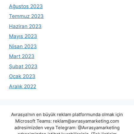
Ağustos 2023
Temmuz 2023
Haziran 2023
Mayıs 2023
Nisan 2023
Mart 2023
Şubat 2023
Ocak 2023
Aralık 2022
Avrasya'nın en büyük reklam platformunda olmak için
Microsoft Teams:
reklam@avrasyamarketing.com
adresimizden veya Telegram: @Avrasyamarketing