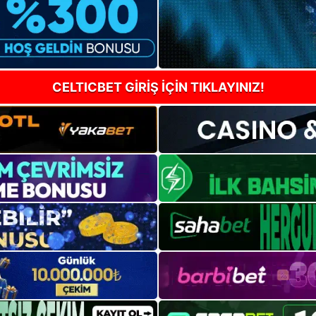
CELTICBET GİRİŞ İÇİN TIKLAYINIZ!