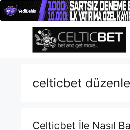
İçeriğe
atla
celticbet düzenled
Celticbet İle Nasıl B