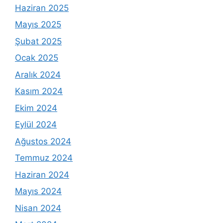
Haziran 2025
Mayıs 2025
Şubat 2025
Ocak 2025
Aralık 2024
Kasım 2024
Ekim 2024
Eylül 2024
Ağustos 2024
Temmuz 2024
Haziran 2024
Mayıs 2024
Nisan 2024