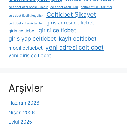
celticbet özel bonusu nedir
celticbet özellikleri
celticbet ünlü teklifler
Celticbet Şikayet
celticbet üyelik koşulları
giris adresi celticbet
celticbet şifre sistemleri
girisi celticbet
giris celticbet
giris yap celticbet
kayit celticbet
yeni adresi celticbet
mobil celticbet
yeni giris celticbet
Arşivler
Haziran 2026
Nisan 2026
Eylül 2025