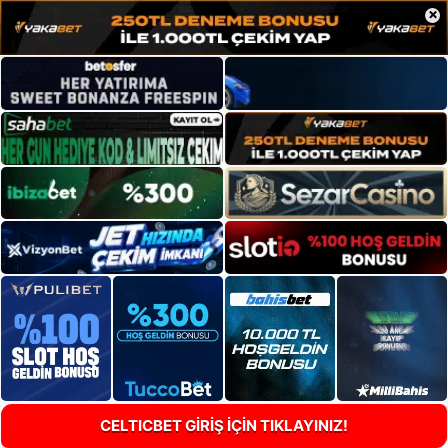
×
CELTICBET GİRİŞ İÇİN TIKLAYINIZ!