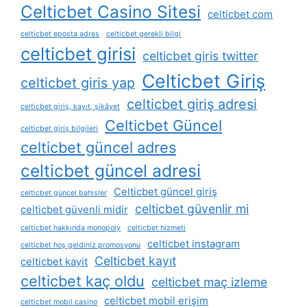
Celticbet Casino Sitesi
celticbet com
celticbet eposta adres
celticbet gerekli bilgi
celticbet girisi
celticbet giris twitter
Celticbet Giriş
celticbet giris yap
celticbet giriş adresi
celticbet giriş, kayıt, şikâyet
Celticbet Güncel
celticbet giriş bilgileri
celticbet güncel adres
celticbet güncel adresi
Celticbet güncel giriş
celticbet güncel bahisler
celticbet güvenlir mi
celticbet güvenli midir
celticbet hakkında monopoly
celticbet hizmeti
celticbet instagram
celticbet hoş geldiniz promosyonu
Celticbet kayıt
celticbet kayit
celticbet kaç oldu
celticbet maç izleme
celticbet mobil erişim
celticbet mobil casino