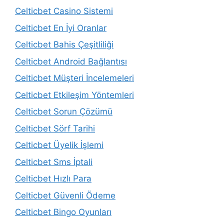
Celticbet Casino Sistemi
Celticbet En İyi Oranlar
Celticbet Bahis Çeşitliliği
Celticbet Android Bağlantısı
Celticbet Müşteri İncelemeleri
Celticbet Etkileşim Yöntemleri
Celticbet Sorun Çözümü
Celticbet Sörf Tarihi
Celticbet Üyelik İşlemi
Celticbet Sms İptali
Celticbet Hızlı Para
Celticbet Güvenli Ödeme
Celticbet Bingo Oyunları