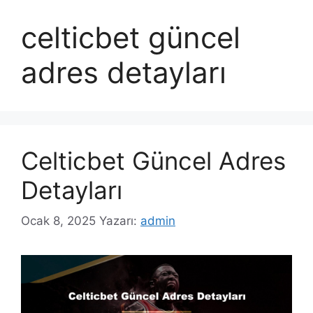
celticbet güncel
adres detayları
Celticbet Güncel Adres
Detayları
Ocak 8, 2025
Yazarı:
admin