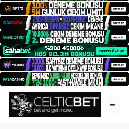
İçeriğe
atla
Menü