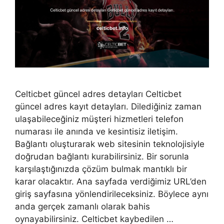
Celticbet güncel adres detayları Celticbet
güncel adres kayıt detayları. Dilediğiniz zaman
ulaşabileceğiniz müşteri hizmetleri telefon
numarası ile anında ve kesintisiz iletişim.
Bağlantı oluşturarak web sitesinin teknolojisiyle
doğrudan bağlantı kurabilirsiniz. Bir sorunla
karşılaştığınızda çözüm bulmak mantıklı bir
karar olacaktır. Ana sayfada verdiğimiz URL’den
giriş sayfasına yönlendirileceksiniz. Böylece aynı
anda gerçek zamanlı olarak bahis
oynayabilirsiniz. Celticbet kaybedilen …