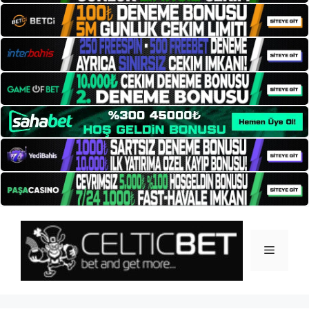
İçeriğe
atla
Menü