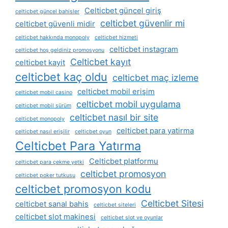
Celticbet güncel giriş
celticbet güncel bahisler
celticbet güvenlir mi
celticbet güvenli midir
celticbet hakkında monopoly
celticbet hizmeti
celticbet instagram
celticbet hoş geldiniz promosyonu
Celticbet kayıt
celticbet kayit
celticbet kaç oldu
celticbet maç izleme
celticbet mobil erişim
celticbet mobil casino
celticbet mobil uygulama
celticbet mobil sürüm
celticbet nasıl bir site
celticbet monopoly
celticbet para yatirma
celticbet nasıl erişilir
celticbet oyun
Celticbet Para Yatırma
Celticbet platformu
celticbet para çekme yetki
celticbet promosyon
celticbet poker tutkusu
celticbet promosyon kodu
Celticbet Sitesi
celticbet sanal bahis
celticbet siteleri
celticbet slot makinesi
celticbet slot ve oyunlar