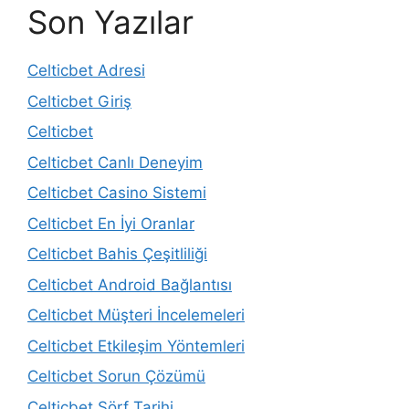
Son Yazılar
Celticbet Adresi
Celticbet Giriş
Celticbet
Celticbet Canlı Deneyim
Celticbet Casino Sistemi
Celticbet En İyi Oranlar
Celticbet Bahis Çeşitliliği
Celticbet Android Bağlantısı
Celticbet Müşteri İncelemeleri
Celticbet Etkileşim Yöntemleri
Celticbet Sorun Çözümü
Celticbet Sörf Tarihi