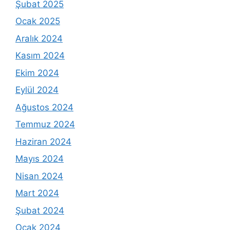
Şubat 2025
Ocak 2025
Aralık 2024
Kasım 2024
Ekim 2024
Eylül 2024
Ağustos 2024
Temmuz 2024
Haziran 2024
Mayıs 2024
Nisan 2024
Mart 2024
Şubat 2024
Ocak 2024