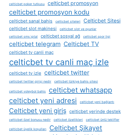
celticbet promosyon
celticbet poker tutkusu
celticbet promosyon kodu
Celticbet Sitesi
celticbet sanal bahis
celticbet siteleri
celticbet slot makinesi
celticbet slot ve oyunlar
celticbet sosyal ağ
celticbet sms i̇ptal
celticbet spor ligi
celticbet telegram
Celticbet TV
celticbet tv canli maç
celticbet tv canli maç izle
celticbet twitter
celticbet tv izle
celticbet twitter girişi nedir
celticbet türkiye bahis sitesi
celticbet whatsapp
celticbet voleybol bahis
celticbet yeni adresi
celticbet yeni bağlantı
Celticbet yeni giriş
celticbet yerinde destek
celticbet özel bonusu nedir
celticbet özellikleri
celticbet ünlü teklifler
Celticbet Şikayet
celticbet üyelik koşulları