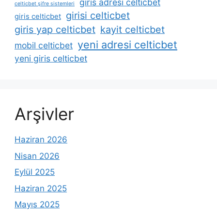
giris adresi celticbet
celticbet şifre sistemleri
girisi celticbet
giris celticbet
giris yap celticbet
kayit celticbet
yeni adresi celticbet
mobil celticbet
yeni giris celticbet
Arşivler
Haziran 2026
Nisan 2026
Eylül 2025
Haziran 2025
Mayıs 2025