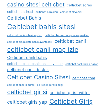
casino sitesi celticbet
celticbet adres
celticbet adresi
celticbet adresleri
celticbet altyapısı
Celticbet Bahis
Celticbet bahis sitesi
celticbet bahis sitesi sayfası
celticbet basketbol oyun seçenekleri
celticbet canli
celticbet bingo katılmanın avantajları
celticbet canli maç izle
Celticbet canlı bahis
celticbet canlı bahis nasıl oynanır
celticbet canlı bahis pazarı
celticbet canlı destek
Celticbet Casino Sitesi
celticbet com
celticbet eposta adres
celticbet gerekli bilgi
celticbet girisi
celticbet giris twitter
Celticbet Giriş
celticbet giris yap