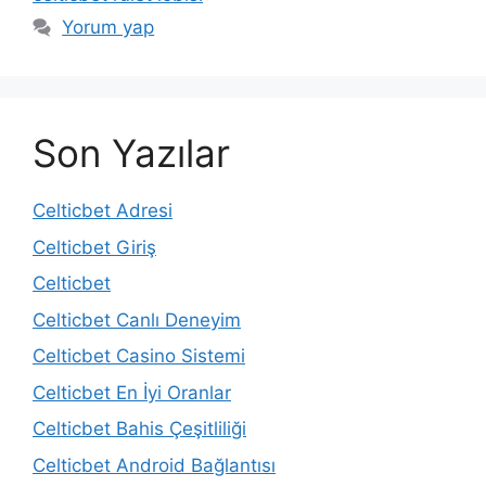
Yorum yap
Son Yazılar
Celticbet Adresi
Celticbet Giriş
Celticbet
Celticbet Canlı Deneyim
Celticbet Casino Sistemi
Celticbet En İyi Oranlar
Celticbet Bahis Çeşitliliği
Celticbet Android Bağlantısı