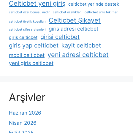
Celticbet yeni giriş
celticbet yerinde destek
celticbet özel bonusu nedir
celticbet özellikleri
celticbet ünlü teklifler
Celticbet Şikayet
celticbet üyelik koşulları
giris adresi celticbet
celticbet şifre sistemleri
girisi celticbet
giris celticbet
giris yap celticbet
kayit celticbet
yeni adresi celticbet
mobil celticbet
yeni giris celticbet
Arşivler
Haziran 2026
Nisan 2026
Eylül 2025