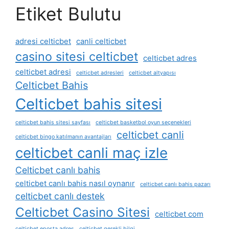
Etiket Bulutu
adresi celticbet
canli celticbet
casino sitesi celticbet
celticbet adres
celticbet adresi
celticbet adresleri
celticbet altyapısı
Celticbet Bahis
Celticbet bahis sitesi
celticbet bahis sitesi sayfası
celticbet basketbol oyun seçenekleri
celticbet canli
celticbet bingo katılmanın avantajları
celticbet canli maç izle
Celticbet canlı bahis
celticbet canlı bahis nasıl oynanır
celticbet canlı bahis pazarı
celticbet canlı destek
Celticbet Casino Sitesi
celticbet com
celticbet eposta adres
celticbet gerekli bilgi