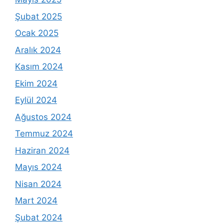
Şubat 2025
Ocak 2025
Aralık 2024
Kasım 2024
Ekim 2024
Eylül 2024
Ağustos 2024
Temmuz 2024
Haziran 2024
Mayıs 2024
Nisan 2024
Mart 2024
Şubat 2024