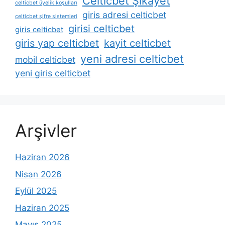
Celticbet Şikayet
celticbet üyelik koşulları
giris adresi celticbet
celticbet şifre sistemleri
girisi celticbet
giris celticbet
giris yap celticbet
kayit celticbet
yeni adresi celticbet
mobil celticbet
yeni giris celticbet
Arşivler
Haziran 2026
Nisan 2026
Eylül 2025
Haziran 2025
Mayıs 2025