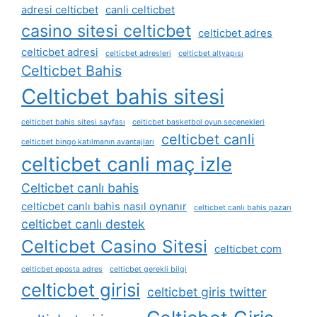
adresi celticbet
canli celticbet
casino sitesi celticbet
celticbet adres
celticbet adresi
celticbet adresleri
celticbet altyapısı
Celticbet Bahis
Celticbet bahis sitesi
celticbet bahis sitesi sayfası
celticbet basketbol oyun seçenekleri
celticbet canli
celticbet bingo katılmanın avantajları
celticbet canli maç izle
Celticbet canlı bahis
celticbet canlı bahis nasıl oynanır
celticbet canlı bahis pazarı
celticbet canlı destek
Celticbet Casino Sitesi
celticbet com
celticbet eposta adres
celticbet gerekli bilgi
celticbet girisi
celticbet giris twitter