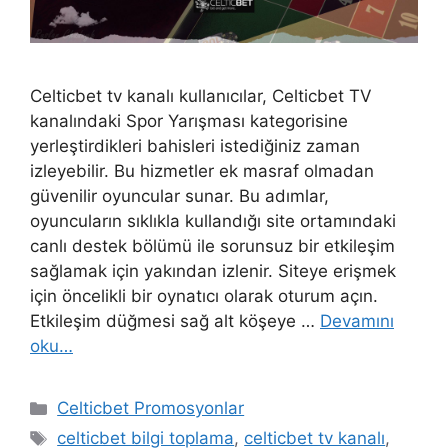
Celticbet tv kanalı kullanıcılar, Celticbet TV
kanalındaki Spor Yarışması kategorisine
yerleştirdikleri bahisleri istediğiniz zaman
izleyebilir. Bu hizmetler ek masraf olmadan
güvenilir oyuncular sunar. Bu adımlar,
oyuncuların sıklıkla kullandığı site ortamındaki
canlı destek bölümü ile sorunsuz bir etkileşim
sağlamak için yakından izlenir. Siteye erişmek
için öncelikli bir oynatıcı olarak oturum açın.
Etkileşim düğmesi sağ alt köşeye …
Devamını
oku…
Kategoriler
Celticbet Promosyonlar
Etiketler
celticbet bilgi toplama
,
celticbet tv kanalı
,