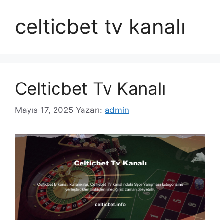
celticbet tv kanalı
Celticbet Tv Kanalı
Mayıs 17, 2025
Yazarı:
admin