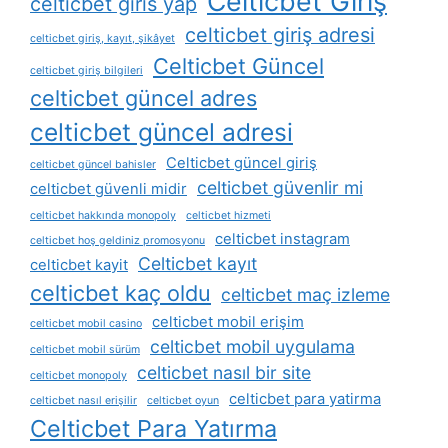
Celticbet Giriş
celticbet giris yap
celticbet giriş adresi
celticbet giriş, kayıt, şikâyet
Celticbet Güncel
celticbet giriş bilgileri
celticbet güncel adres
celticbet güncel adresi
Celticbet güncel giriş
celticbet güncel bahisler
celticbet güvenlir mi
celticbet güvenli midir
celticbet hakkında monopoly
celticbet hizmeti
celticbet instagram
celticbet hoş geldiniz promosyonu
Celticbet kayıt
celticbet kayit
celticbet kaç oldu
celticbet maç izleme
celticbet mobil erişim
celticbet mobil casino
celticbet mobil uygulama
celticbet mobil sürüm
celticbet nasıl bir site
celticbet monopoly
celticbet para yatirma
celticbet nasıl erişilir
celticbet oyun
Celticbet Para Yatırma